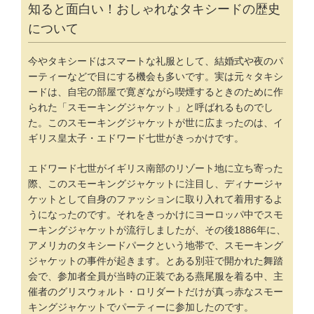
知ると面白い！おしゃれなタキシードの歴史
について
今やタキシードはスマートな礼服として、結婚式や夜のパ
ーティーなどで目にする機会も多いです。実は元々タキシ
ードは、自宅の部屋で寛ぎながら喫煙するときのために作
られた「スモーキングジャケット」と呼ばれるものでし
た。このスモーキングジャケットが世に広まったのは、イ
ギリス皇太子・エドワード七世がきっかけです。
エドワード七世がイギリス南部のリゾート地に立ち寄った
際、このスモーキングジャケットに注目し、ディナージャ
ケットとして自身のファッションに取り入れて着用するよ
うになったのです。それをきっかけにヨーロッパ中でスモ
ーキングジャケットが流行しましたが、その後1886年に、
アメリカのタキシードパークという地帯で、スモーキング
ジャケットの事件が起きます。とある別荘で開かれた舞踏
会で、参加者全員が当時の正装である燕尾服を着る中、主
催者のグリスウォルト・ロリダートだけが真っ赤なスモー
キングジャケットでパーティーに参加したのです。